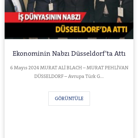
Ekonominin Nabzı Düsseldorf’ta Attı
6 Mayıs 2024 MURAT ALİ BLACH – MURAT PEHLİVAN
DÜSSELDORF – Avrupa Türk G...
GÖRÜNTÜLE