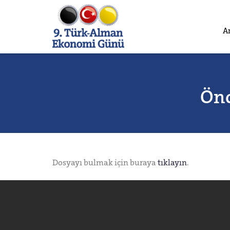
A
Önc
Dosyayı bulmak için buraya
tıklayın
.