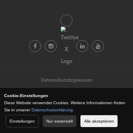
Datenschutz
Impressum
© coyright 2026 ATIAD Wirtschaftstag. All Rights
Cookie-Einstellungen
Reserved.
Diese Website verwendet Cookies. Weitere Informationen finden
Sie in unserer
Datenschutzerklärung
.
Einstellungen
Nur essenziell
Alle akzeptieren